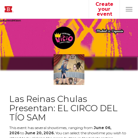
Create
your
Tog
event
navi
Las Reinas Chulas
Presentan: EL CIRCO DEL
TÍO SAM
This event has several showtimes, ranging from
June
06
,
2026
to
June
20
,
2026
.
You can select the showtime you wish to