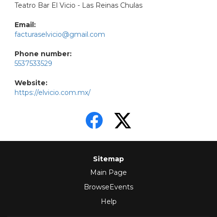
Teatro Bar El Vicio - Las Reinas Chulas
Email:
facturaselvicio@gmail.com
Phone number:
5537533529
Website:
https://elvicio.com.mx/
Sitemap
Main Page
BrowseEvents
Help