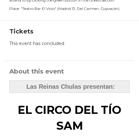
attend to by clicking the green button in the tickets section.
Place:
"
Teatro Bar El Vicio
"
(
Madrid 13, Del Carmen, Coyoacán
)
Tickets
This event has concluded
About this event
Las Reinas Chulas presentan:
EL CIRCO DEL TÍO
SAM