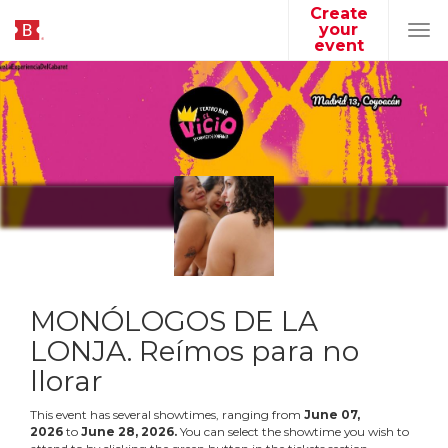
Create
your
Tog
event
navi
MONÓLOGOS DE LA
LONJA. Reímos para no
llorar
This event has several showtimes, ranging from
June
07
,
2026
to
June
28
,
2026
.
You can select the showtime you wish to