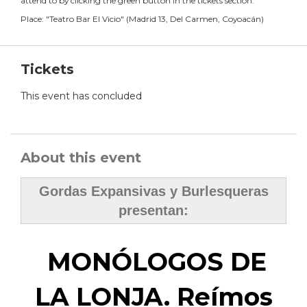
attend to by clicking the green button in the tickets section.
Place:
"
Teatro Bar El Vicio
"
(
Madrid 13, Del Carmen, Coyoacán
)
Tickets
This event has concluded
About this event
Gordas Expansivas y Burlesqueras
presentan:
MONÓLOGOS DE
LA LONJA. Reímos