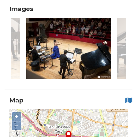
Images
Map
+
−