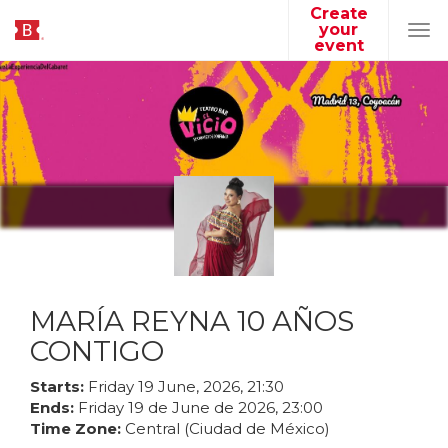
Create
your
Tog
event
navi
MARÍA REYNA 10 AÑOS
CONTIGO
Starts:
Friday
19
June
,
2026
,
21
:
30
Ends:
Friday
19
de
June
de
2026
,
23
:
00
Time Zone:
Central (Ciudad de México)