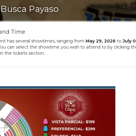
 Busca Payaso
and Time
ent has several showtimes, ranging from
May
29
,
2026
to
July
0
ou can select the showtime you wish to attend to by clicking t
in the tickets section.