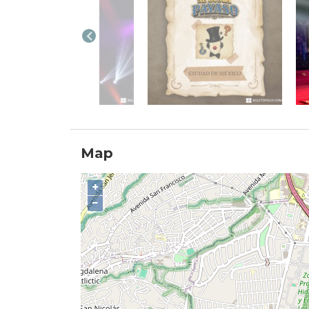
Map
+
−