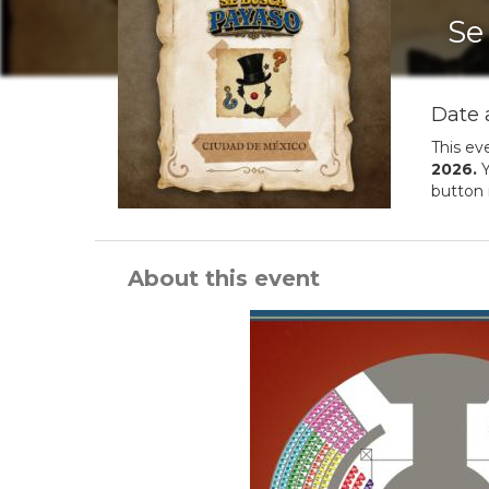
Se
Date 
This ev
2026
.
Y
button 
About this event