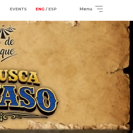
Menu
EVENTS
ENG
/ ESP