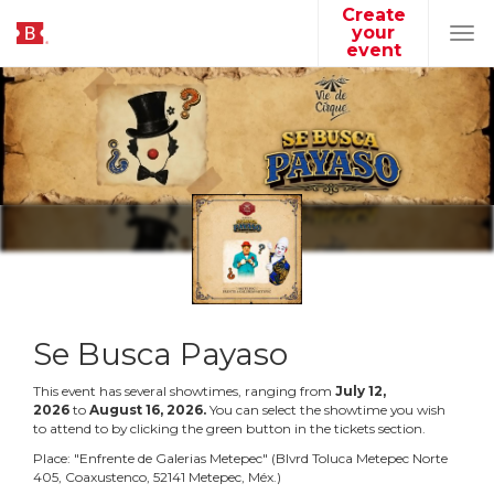
Create
your
Tog
event
navi
Se Busca Payaso
This event has several showtimes, ranging from
July
12
,
2026
to
August
16
,
2026
.
You can select the showtime you wish
to attend to by clicking the green button in the tickets section.
Place:
"
Enfrente de Galerias Metepec
"
(
Blvrd Toluca Metepec Norte
405, Coaxustenco, 52141 Metepec, Méx.
)