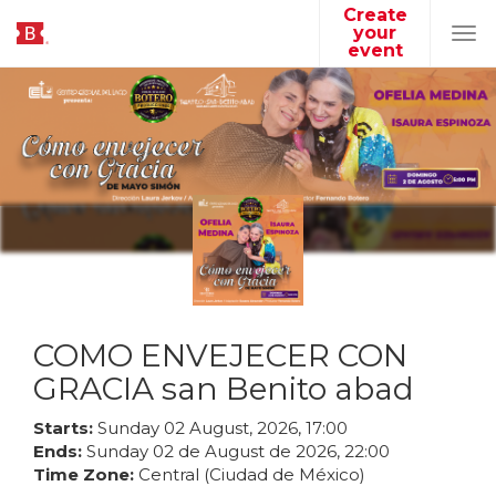
Create
your
Tog
event
navi
COMO ENVEJECER CON
GRACIA san Benito abad
Starts:
Sunday
02
August
,
2026
,
17
:
00
Ends:
Sunday
02
de
August
de
2026
,
22
:
00
Time Zone:
Central (Ciudad de México)