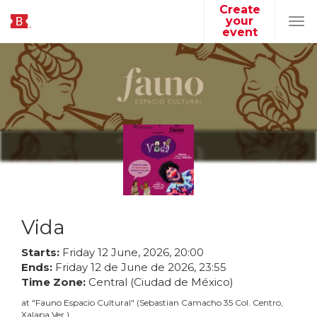
Create
your
Tog
event
navi
Vida
Starts:
Friday
12
June
,
2026
,
20
:
00
Ends:
Friday
12
de
June
de
2026
,
23
:
55
Time Zone:
Central (Ciudad de México)
at
"
Fauno Espacio Cultural
"
(
Sebastian Camacho 35 Col. Centro,
Xalapa Ver.
)