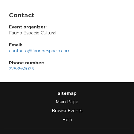
Contact
Event organizer:
Fauno Espacio Cultural
Email:
contacto@faunoespacio.com
Phone number:
2283566026
Sitemap
Main Page
BrowseEvents
Help