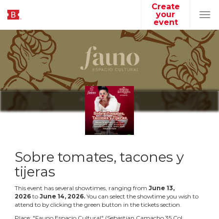
Create
your
Tog
event
navi
Sobre tomates, tacones y
tijeras
This event has several showtimes, ranging from
June
13
,
2026
to
June
14
,
2026
.
You can select the showtime you wish to
attend to by clicking the green button in the tickets section.
Place:
"
Fauno Espacio Cultural
"
(
Sebastian Camacho 35 Col.