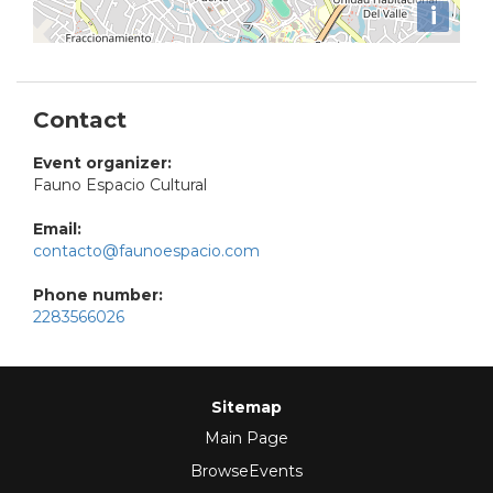
i
Contact
Event organizer:
Fauno Espacio Cultural
Email:
contacto@faunoespacio.com
Phone number:
2283566026
Sitemap
Main Page
BrowseEvents