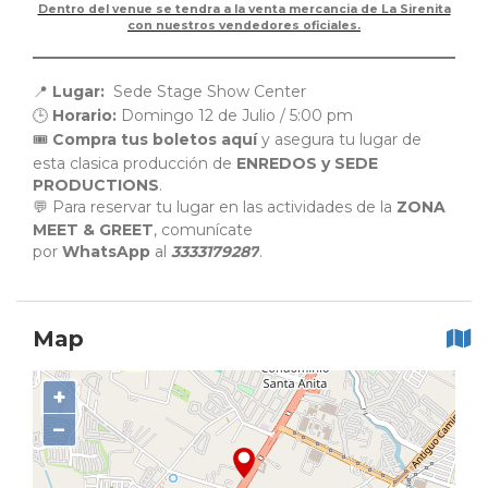
Dentro del venue se tendra a la venta mercancia de La Sirenita
con nuestros vendedores oficiales.
Lugar:
Sede Stage Show Center
📍
Horario:
Domingo 12 de Julio / 5:00 pm
🕒
Compra tus boletos aquí
y asegura tu lugar de
🎟️
esta clasica producción de
ENREDOS y SEDE
PRODUCTIONS
.
Para reservar tu lugar en las actividades de la
ZONA
💬
MEET & GREET
, comunícate
por
WhatsApp
al
3333179287
.
Map
+
−