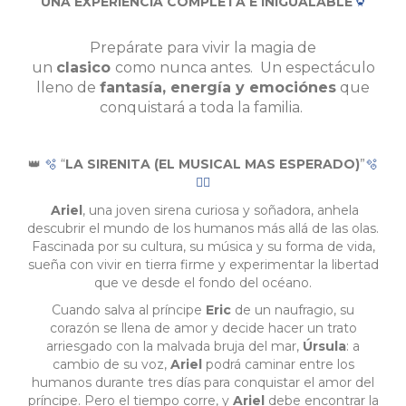
UNA EXPERIENCIA COMPLETA E INIGUALABLE
🦀
Prepárate para vivir la magia de
un
clasico
como nunca antes. Un espectáculo
lleno de
fantasía, energía y emociónes
que
conquistará a toda la familia.
“
LA SIRENITA (EL MUSICAL MAS ESPERADO)
”
👑
🫧
🫧
🧜‍♀️
Ariel
, una joven sirena curiosa y soñadora, anhela
descubrir el mundo de los humanos más allá de las olas.
Fascinada por su cultura, su música y su forma de vida,
sueña con vivir en tierra firme y experimentar la libertad
que ve desde el fondo del océano.
Cuando salva al príncipe
Eric
de un naufragio, su
corazón se llena de amor y decide hacer un trato
arriesgado con la malvada bruja del mar,
Úrsula
: a
cambio de su voz,
Ariel
podrá caminar entre los
humanos durante tres días para conquistar el amor del
príncipe. Pero el tiempo corre, y
Ariel
debe encontrar la