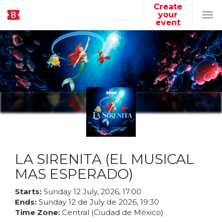
Create
your
Tog
event
navi
LA SIRENITA (EL MUSICAL
MAS ESPERADO)
Starts:
Sunday
12
July
,
2026
,
17
:
00
Ends:
Sunday
12
de
July
de
2026
,
19
:
30
Time Zone:
Central (Ciudad de México)