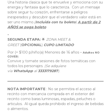
Una historia clasica que te envuelve y emociona con su
energia y fantasia que lo caracteriza. Con un mensaje
sobre seguir tu corazón, enfrentarse a peligros
inesperados y descubrir que el verdadero valor está en
ser uno mismo.
(
Incluida con tu boleto
)
A partir de 2
AÑOS se paga boleto
-
SEGUNDA ETAPA:
ZONA MEET &
🌟
GREET
(
OPCIONAL
)
CUPO LIMITADO
Por (+ $100 p/niño(a) Menores de 16 años –
Adultos NO
COVER
)
Convive y tomate sesiones de fotos temáticas con
todos los personajes.
(Se adquiere
vía
WhatsApp
al
3333179287
).
NOTA IMPORTANTE
: No se permitira el acceso al
recinto con mercancia comprada en el exterior del
recinto como baras luminosas, espadas, peluches o
articulos. Al igual queda prohibido el ingreso de bebidas
o alimentos.