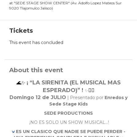
at
"
SEDE STAGE SHOW CENTER
"
(
Av. Adolfo Lopez Mateos Sur
9020 Tlajomulco Jalisco
)
Tickets
This event has concluded
About this event
¡ “LA SIRENITA (EL MUSICAL MAS
🌊✨
ESPERADO)”
!
🧜‍♀️
✨
Domingo 12 de JULIO
| Presentado por
Enredos y
Sede Stage Kids
SEDE PRODUCTIONS
¡NO ES SOLO UN SHOW MUSICAL…!
ES UN CLASICO QUE NADIE SE PUEDE PERDER -
🦀