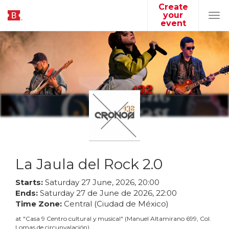
Create
your
Tog
event
navi
La Jaula del Rock 2.0
Starts:
Saturday
27
June
,
2026
,
20
:
00
Ends:
Saturday
27
de
June
de
2026
,
22
:
00
Time Zone:
Central (Ciudad de México)
at
"
Casa 9 Centro cultural y musical
"
(
Manuel Altamirano 699, Col.
Lomas de circunvalación
)