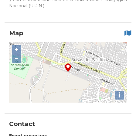
Nacional (U.P.N.)
Map
+
−
i
Contact
Event organizer: