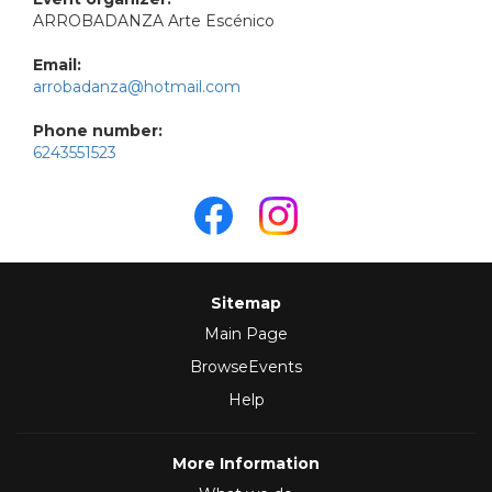
ARROBADANZA Arte Escénico
Email:
arrobadanza@hotmail.com
Phone number:
6243551523
Sitemap
Main Page
BrowseEvents
Help
More Information