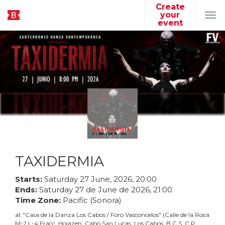
Create
your
Tog
event
navi
TAXIDERMIA
Starts:
Saturday
27
June
,
2026
,
20
:
00
Ends:
Saturday
27
de
June
de
2026
,
21
:
00
Time Zone:
Pacific (Sonora)
at
"
Casa de la Danza Los Cabos / Foro Vasconcelos
"
(
Calle de la Roca
M-2 L-4 Fracc. Hojazen, Cabo San Lucas, Los Cabos, B.C.S. C.P.