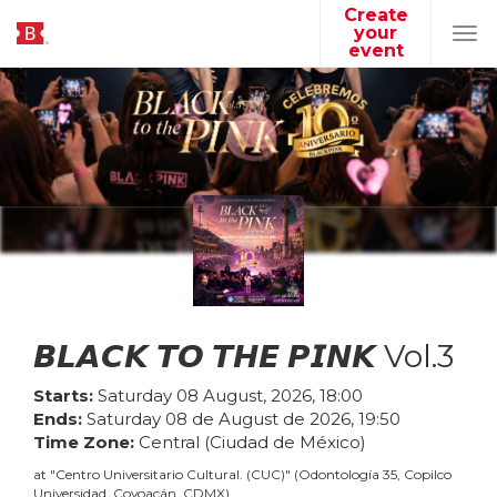
Create
your
Tog
event
navi
𝘽𝙇𝘼𝘾𝙆 𝙏𝙊 𝙏𝙃𝙀 𝙋𝙄𝙉𝙆 Vol.3
Starts:
Saturday
08
August
,
2026
,
18
:
00
Ends:
Saturday
08
de
August
de
2026
,
19
:
50
Time Zone:
Central (Ciudad de México)
at
"
Centro Universitario Cultural. (CUC)
"
(
Odontología 35, Copilco
Universidad, Coyoacán, CDMX
)