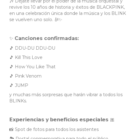
🎶 Déjate llevar por el poder de la música orquestal y
revive los 10 años de historia y éxitos de BLACKPINK,
en una celebración única donde la música y los BLINK
se vuelven uno solo. 🎻✨
✨
Canciones confirmadas:
🎵 DDU-DU DDU-DU
🎵 Kill This Love
🎵 How You Like That
🎵 Pink Venom
🎵 JUMP
y muchas más sorpresas que harán vibrar a todos los
BLINKs.
𝗘𝘅𝗽𝗲𝗿𝗶𝗲𝗻𝗰𝗶𝗮𝘀 𝘆 𝗯𝗲𝗻𝗲𝗳𝗶𝗰𝗶𝗼𝘀 𝗲𝘀𝗽𝗲𝗰𝗶𝗮𝗹𝗲𝘀 🎀
📸 Spot de fotos para todos los asistentes
🏞️ Postal conmemorativa para todo el público