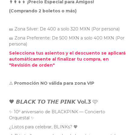
​👨‍👩‍👧‍👦 ¡Precio Especial para Amigos!
(Comprando 2 boletos o más)
​🎫 Zona Silver: De 400 a solo 320 MXN (Por persona)
🎫 Zona Preferente: De 500 MXN a solo 400 MXN (Por
persona)
Selecciona tus asientos y el descuento se aplicará
automáticamente al finalizar tu compra, en
"Revisión de orden"
⚠️
Promoción NO válida para zona VIP
🖤 𝘽𝙇𝘼𝘾𝙆 𝙏𝙊 𝙏𝙃𝙀 𝙋𝙄𝙉𝙆
Vol.3
🩷
✨ 10º aniversario de BLACKPINK — Concierto
Orquestal ✨
¿Listos para celebrar, BLINKs? 💖