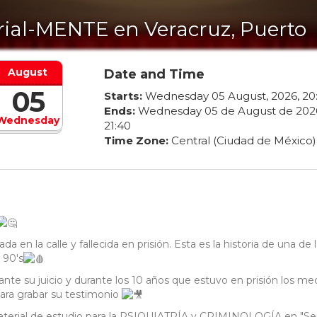
rial-MENTE en Veracruz, Puerto
August
Date and Time
05
Starts:
Wednesday
05
August
,
2026
,
20
Ends:
Wednesday
05
de
August
de
202
Wednesday
21
:
40
Time Zone:
Central (Ciudad de México)
 en la calle y fallecida en prisión. Esta es la historia de una de 
 90's
nte su juicio y durante los 10 años que estuvo en prisión los me
para grabar su testimonio
material de estudio para la PSIQUIATRÍA y CRIMINOLOGÍA en "Ser