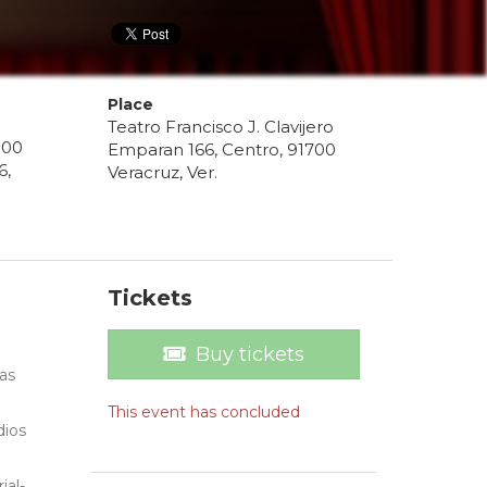
Place
Teatro Francisco J. Clavijero
:
00
Emparan 166, Centro, 91700
6
,
Veracruz, Ver.
Tickets
Buy tickets
las
This event has concluded
dios
ial-