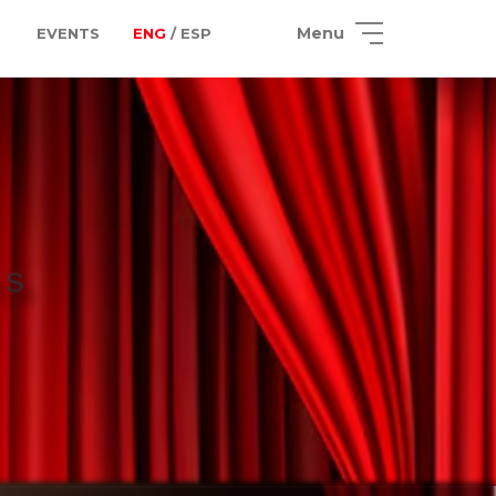
Menu
EVENTS
ENG
/ ESP