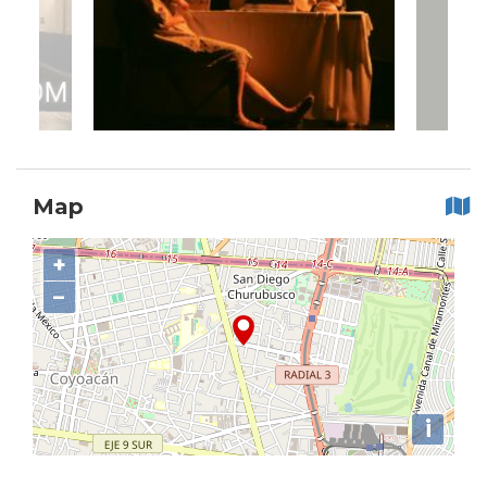
Map
+
−
i