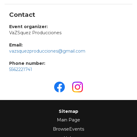
Contact
Event organizer:
VaZSquez Producciones
Email:
vazsquezproducciones@gmail.com
Phone number:
5562221741
Sitemap
Main Page
BrowseEvents