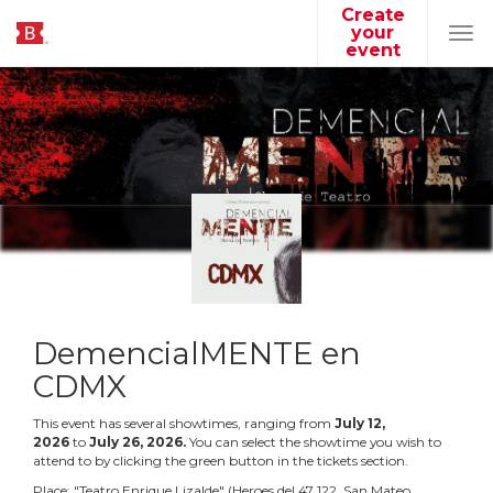
Create
your
Tog
event
navi
DemencialMENTE en
CDMX
This event has several showtimes, ranging from
July
12
,
2026
to
July
26
,
2026
.
You can select the showtime you wish to
attend to by clicking the green button in the tickets section.
Place:
"
Teatro Enrique Lizalde
"
(
Heroes del 47 122, San Mateo,