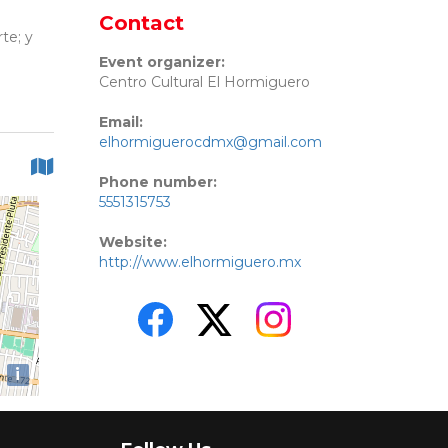
Contact
te; y
Event organizer:
Centro Cultural El Hormiguero
Email:
elhormiguerocdmx@gmail.com
Phone number:
5551315753
Website:
http://www.elhormiguero.mx
i