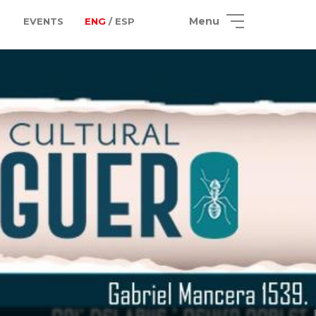
Menu
EVENTS
ENG
/ ESP