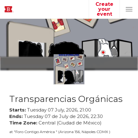
Create
your
Tog
event
navi
Transparencias Orgánicas
Starts:
Tuesday
07
July
,
2026
,
21
:
00
Ends:
Tuesday
07
de
July
de
2026
,
22
:
30
Time Zone:
Central (Ciudad de México)
at
"
Foro Contigo América
"
(
Arizona 156, Nápoles CDMX
)