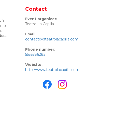
Contact
Event organizer:
 un
Teatro La Capilla
n la
,
Email:
dora.
contacto@teatrolacapilla.com
Phone number:
5556586285
Website:
http://www.teatrolacapilla.com