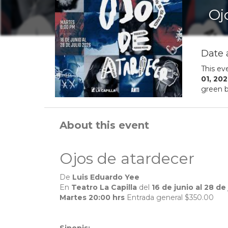
Oj
Date 
This ev
01
,
202
green b
About this event
Ojos de atardecer
De
Luis Eduardo Yee
En
Teatro La Capilla
del
16 de junio al 28 de 
Martes 20:00 hrs
Entrada general $350.00