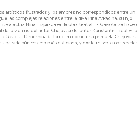
seos artísticos frustrados y los amores no correspondidos entre un
e las complejas relaciones entre la diva Irina Arkádina, su hijo
te a actriz Nina, inspirada en la obra teatral La Gaviota, se hace
e la vida no del autor Chéjov, sí del autor Konstantín Treplev, e
ir La Gaviota. Denominada también como una precuela Chejoviana
n una vida aún mucho más cotidiana, y por lo mismo más revela