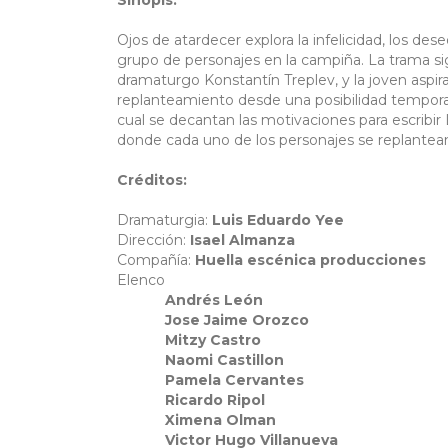
Sinopis:
Ojos de atardecer explora la infelicidad, los de
grupo de personajes en la campiña. La trama sigu
dramaturgo Konstantín Treplev, y la joven aspiran
replanteamiento desde una posibilidad temporal d
cual se decantan las motivaciones para escrib
donde cada uno de los personajes se replantea
Créditos:
Dramaturgia:
Luis Eduardo Yee
Dirección:
Isael Almanza
Compañía:
Huella escénica producciones
Elenco
Andrés León
Jose Jaime Orozco
Mitzy Castro
Naomi Castillon
Pamela Cervantes
Ricardo Ripol
Ximena Olman
Victor Hugo Villanueva