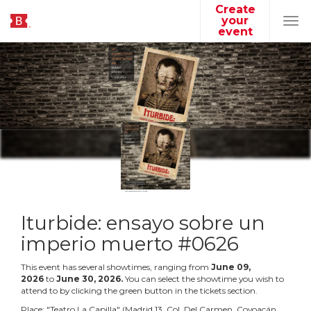
Create
your
Tog
event
navi
Iturbide: ensayo sobre un
imperio muerto #0626
This event has several showtimes, ranging from
June
09
,
2026
to
June
30
,
2026
.
You can select the showtime you wish to
attend to by clicking the green button in the tickets section.
Place:
"
Teatro La Capilla
"
(
Madrid 13, Col. Del Carmen, Coyoacán,