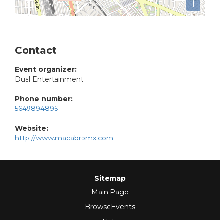
i
Contact
Event organizer:
Dual Entertainment
Phone number:
5649894896
Website:
http://www.macabromx.com
Sitemap
Main Page
BrowseEvents