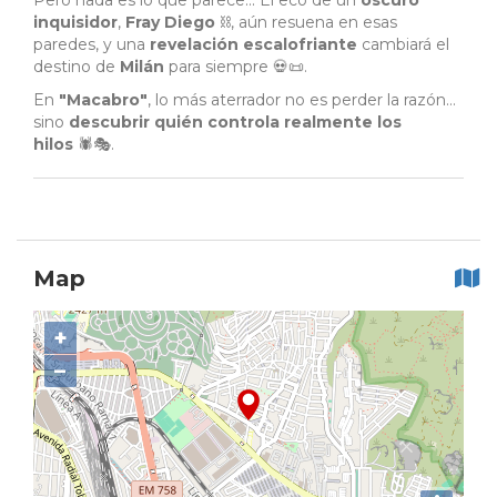
Pero nada es lo que parece... El eco de un
oscuro
inquisidor
,
Fray Diego
⛓️, aún resuena en esas
paredes, y una
revelación escalofriante
cambiará el
destino de
Milán
para siempre 💀📜.
En
"Macabro"
, lo más aterrador no es perder la razón…
sino
descubrir quién controla realmente los
hilos
🕷️🎭.
Map
+
−