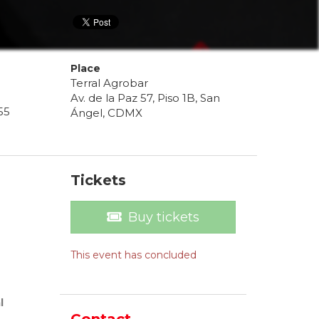
Place
Terral Agrobar
Av. de la Paz 57, Piso 1B, San
55
Ángel, CDMX
Tickets
Buy tickets
This event has concluded
l