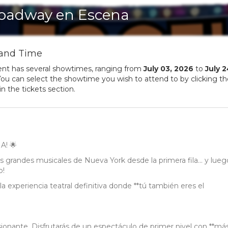
oadway en Escena
and Time
ent has several showtimes, ranging from
July
03
,
2026
to
July
2
ou can select the showtime you wish to attend to by clicking t
in the tickets section.
! 🌟
s grandes musicales de Nueva York desde la primera fila... y lueg
o!
a experiencia teatral definitiva donde **tú también eres el
ionante. Disfrutarás de un espectáculo de primer nivel con **má