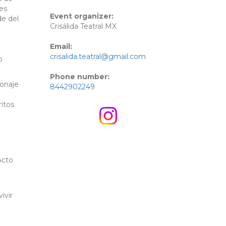
es
Event organizer:
de del
Crisálida Teatral MX
Email:
crisalida.teatral@gmail.com
o
Phone number:
sonaje
8442902249
ritos
Acto
ivir