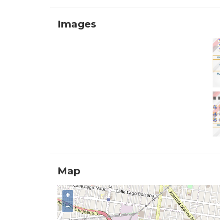
Images
Map
+
−