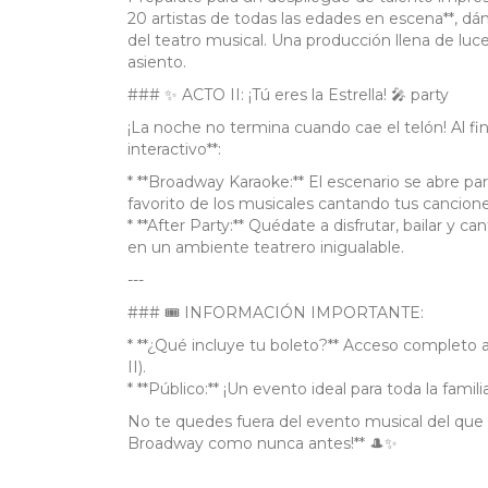
20 artistas de todas las edades en escena**, d
del teatro musical. Una producción llena de luc
asiento.
### ✨ ACTO II: ¡Tú eres la Estrella! 🎤 party
¡La noche no termina cuando cae el telón! Al fin
interactivo**:
* **Broadway Karaoke:** El escenario se abre pa
favorito de los musicales cantando tus cancione
* **After Party:** Quédate a disfrutar, bailar y 
en un ambiente teatrero inigualable.
---
### 🎟️ INFORMACIÓN IMPORTANTE:
* **¿Qué incluye tu boleto?** Acceso completo al
II).
* **Público:** ¡Un evento ideal para toda la fami
No te quedes fuera del evento musical del que t
Broadway como nunca antes!** 🎩✨