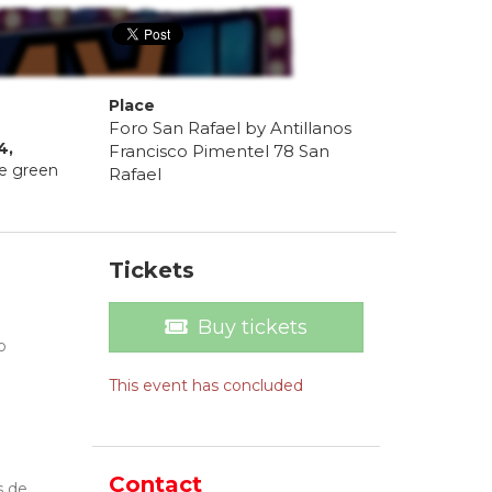
Place
Foro San Rafael by Antillanos
4
,
Francisco Pimentel 78 San
he green
Rafael
Tickets
Buy tickets
o
This event has concluded
Contact
s de