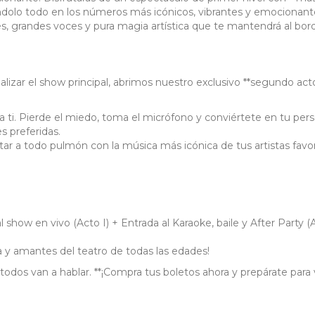
ándolo todo en los números más icónicos, vibrantes y emocionant
es, grandes voces y pura magia artística que te mantendrá al bor
alizar el show principal, abrimos nuestro exclusivo **segundo act
ra ti. Pierde el miedo, toma el micrófono y conviértete en tu per
s preferidas.
cantar a todo pulmón con la música más icónica de tus artistas favo
 show en vivo (Acto I) + Entrada al Karaoke, baile y After Party (
lia y amantes del teatro de todas las edades!
odos van a hablar. **¡Compra tus boletos ahora y prepárate para v