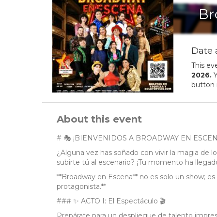
Br
Date 
This ev
2026
.
Y
button 
About this event
# 🎭 ¡BIENVENIDOS A BROADWAY EN ESCENA
¿Alguna vez has soñado con vivir la magia de lo
subirte tú al escenario? ¡Tu momento ha llegad
**Broadway en Escena** no es solo un show; es l
protagonista.**
### ✨ ACTO I: El Espectáculo 🎬
Prepárate para un despliegue de talento impres