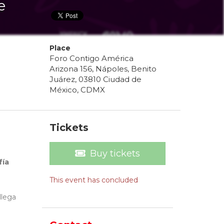
e
Place
Foro Contigo América
Arizona 156, Nápoles, Benito
Juárez, 03810 Ciudad de
México, CDMX
Tickets
Buy tickets
fía
This event has concluded
llega