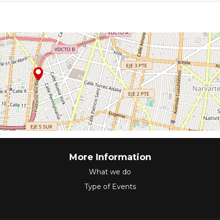
More Information
What we do
Type of Events