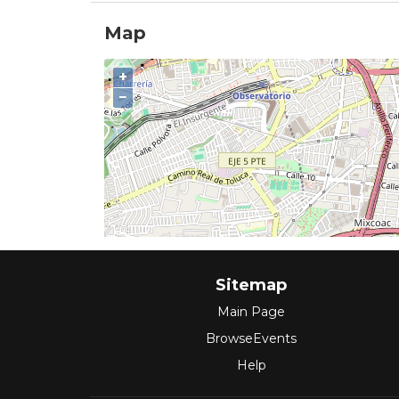
Map
+
−
Sitemap
Main Page
BrowseEvents
Help