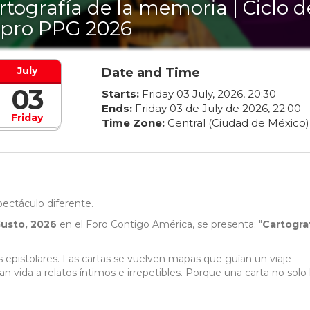
rtografía de la memoria | Ciclo d
pro PPG 2026
July
Date and Time
03
Starts:
Friday
03
July
,
2026
,
20
:
30
Ends:
Friday
03
de
July
de
2026
,
22
:
00
Friday
Time Zone:
Central (Ciudad de México)
pectáculo diferente.
Gusto, 2026
en el Foro Contigo América, se presenta: "
Cartogra
 epistolares. Las cartas se vuelven mapas que guían un viaje
 vida a relatos íntimos e irrepetibles. Porque una carta no solo 