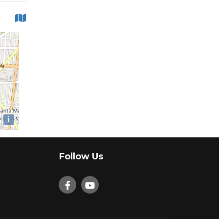
i
Follow Us