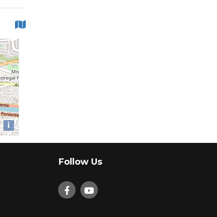
i
Follow Us