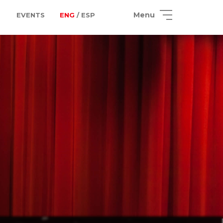
Menu
EVENTS
ENG
/ ESP