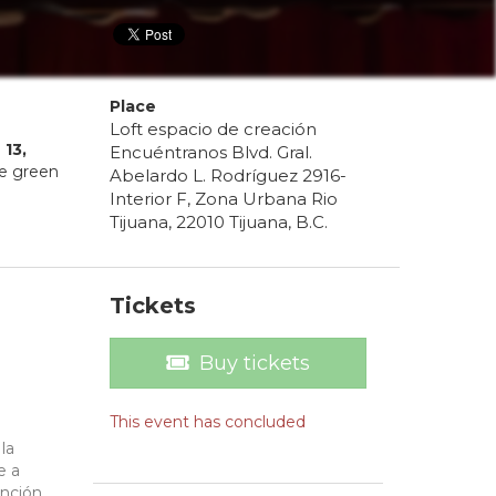
Place
Loft espacio de creación
e
13
,
Encuéntranos Blvd. Gral.
he green
Abelardo L. Rodríguez 2916-
Interior F, Zona Urbana Rio
Tijuana, 22010 Tijuana, B.C.
Tickets
Buy tickets
This event has concluded
la
e a
ención