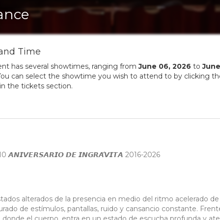
ance
and Time
ent has several showtimes, ranging from
June
06
,
2026
to
Jun
ou can select the showtime you wish to attend to by clicking t
in the tickets section.
𝙇 10 𝘼𝙉𝙄𝙑𝙀𝙍𝙎𝘼𝙍𝙄𝙊 𝘿𝙀 𝙄𝙉𝙂𝙍𝘼́𝙑𝙄𝙏𝘼 2016-2026
stados alterados de la presencia en medio del ritmo acelerado de 
do de estímulos, pantallas, ruido y cansancio constante. Frent
rial donde el cuerpo, entra en un estado de escucha profunda y at