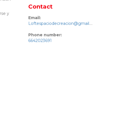
Contact
rse y
Email:
Loftespaciodecreacion@gmail.com
Phone number:
6642023691