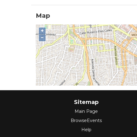
Map
+
−
Sitemap
Main Page
BrowseEvents
Help