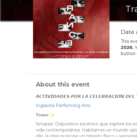
Tr
Date 
This ev
2026
.
Y
button 
About this event
𝘼𝘾𝙏𝙄𝙑𝙄𝘿𝘼𝘿𝙀𝙎 𝙋𝙊𝙍 𝙇𝘼 𝘾𝙀𝙇𝙀𝘽𝙍𝘼𝘾𝙄𝙊́𝙉 𝘿𝙀
Ingrávita Performing Arts
𝐓𝐫𝐚𝐧𝐜𝐞
Sinopsis: Dispositivo escénico que explora los e
vida contemporánea. Habitamxs un mundo satura
ello, la obra propone un tránsito físico y senso