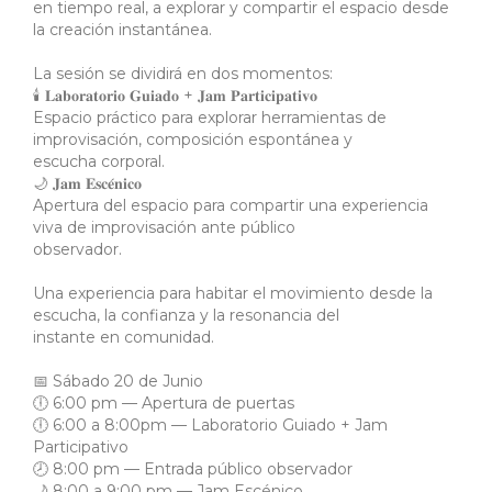
en tiempo real, a explorar y compartir el espacio desde
la creación instantánea.
La sesión se dividirá en dos momentos:
🕯 𝐋𝐚𝐛𝐨𝐫𝐚𝐭𝐨𝐫𝐢𝐨 𝐆𝐮𝐢𝐚𝐝𝐨 + 𝐉𝐚𝐦 𝐏𝐚𝐫𝐭𝐢𝐜𝐢𝐩𝐚𝐭𝐢𝐯𝐨
Espacio práctico para explorar herramientas de
improvisación, composición espontánea y
escucha corporal.
🌙 𝐉𝐚𝐦 𝐄𝐬𝐜𝐞́𝐧𝐢𝐜𝐨
Apertura del espacio para compartir una experiencia
viva de improvisación ante público
observador.
Una experiencia para habitar el movimiento desde la
escucha, la confianza y la resonancia del
instante en comunidad.
📅 Sábado 20 de Junio
🕕 6:00 pm — Apertura de puertas
🕕 6:00 a 8:00pm — Laboratorio Guiado + Jam
Participativo
🕗 8:00 pm — Entrada público observador
🌙 8:00 a 9:00 pm — Jam Escénico