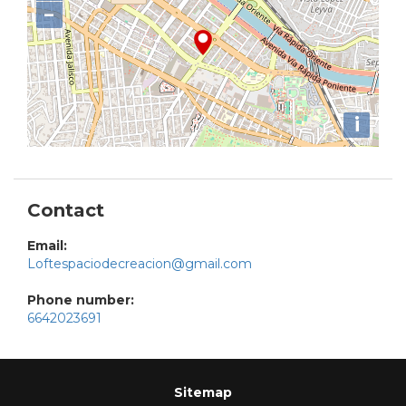
−
i
Contact
Email:
Loftespaciodecreacion@gmail.com
Phone number:
6642023691
Sitemap