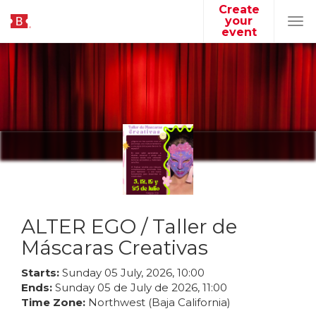
Create
your
Tog
event
navi
ALTER EGO / Taller de
Máscaras Creativas ️
Starts:
Sunday
05
July
,
2026
,
10
:
00
Ends:
Sunday
05
de
July
de
2026
,
11
:
00
Time Zone:
Northwest (Baja California)