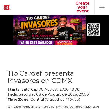
Create
your
Tog
event
navi
Tío Cardef presenta
Invasores en CDMX
Starts:
Saturday
08
August
,
2026
,
18
:
00
Ends:
Saturday
08
de
August
de
2026
,
20
:
00
Time Zone:
Central (Ciudad de México)
at
"
Teatro Ferrocarrilero Tlatelolco
"
(
Av. Ricardo Flores Magón 206,