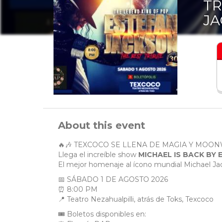
TR
JA
About this event
🔥🎶 TEXCOCO SE LLENA DE MAGIA Y MOON
Llega el increíble show
MICHAEL IS BACK BY
El mejor homenaje al ícono mundial Michael Ja
📅 SÁBADO 1 DE AGOSTO 2026
⏰ 8:00 PM
📍 Teatro Nezahualpilli, atrás de Toks, Texcoco
🎟️ Boletos disponibles en: