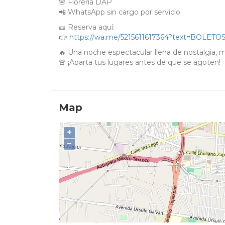
🌸 Florería DAP
📲 WhatsApp sin cargo por servicio
🎫 Reserva aquí:
👉
https://wa.me/5215611617364?text=BOLE
🔥 Una noche espectacular llena de nostalgia, 
🚨 ¡Aparta tus lugares antes de que se agoten!
Map
+
−