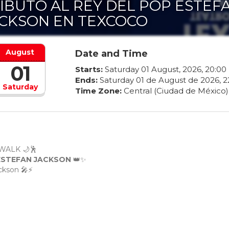
IBUTO AL REY DEL POP ESTEF
CKSON EN TEXCOCO
August
Date and Time
01
Starts:
Saturday
01
August
,
2026
,
20
:
00
Ends:
Saturday
01
de
August
de
2026
,
2
Saturday
Time Zone:
Central (Ciudad de México)
WALK 🌙🕺
 ESTEFAN JACKSON
👑✨
ckson 🎤⚡