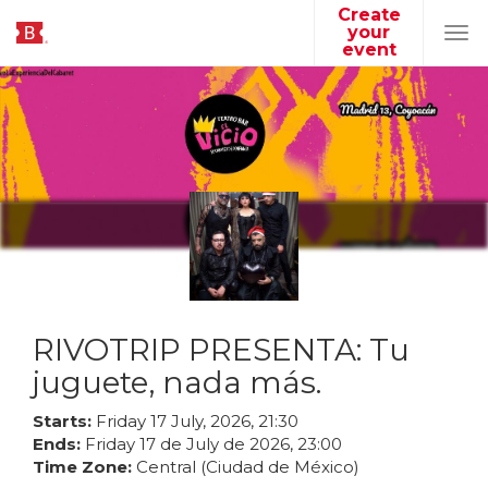
Create
your
Tog
event
navi
RIVOTRIP PRESENTA: Tu
juguete, nada más.
Starts:
Friday
17
July
,
2026
,
21
:
30
Ends:
Friday
17
de
July
de
2026
,
23
:
00
Time Zone:
Central (Ciudad de México)