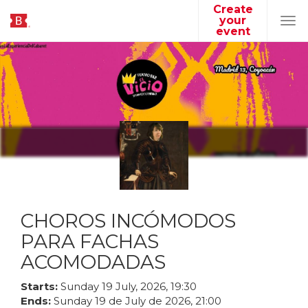
Create
your
Tog
event
navi
CHOROS INCÓMODOS
PARA FACHAS
ACOMODADAS
Starts:
Sunday
19
July
,
2026
,
19
:
30
Ends:
Sunday
19
de
July
de
2026
,
21
:
00