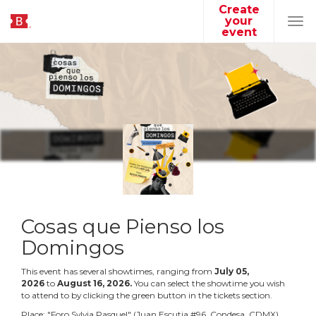
Create
your
Tog
event
navi
Cosas que Pienso los
Domingos
This event has several showtimes, ranging from
July
05
,
2026
to
August
16
,
2026
.
You can select the showtime you wish
to attend to by clicking the green button in the tickets section.
Place:
"
Foro Sylvia Pasquel
"
(
Juan Escutia #96, Condesa, CDMX
)