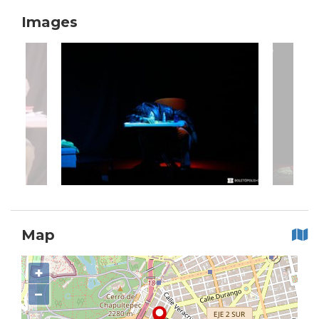
Images
Map
+
−