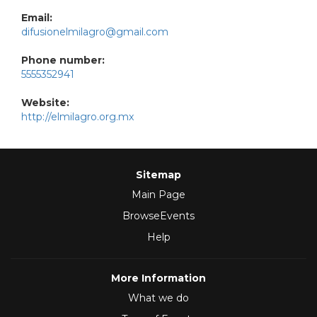
Email:
difusionelmilagro@gmail.com
Phone number:
5555352941
Website:
http://elmilagro.org.mx
Sitemap
Main Page
BrowseEvents
Help
More Information
What we do