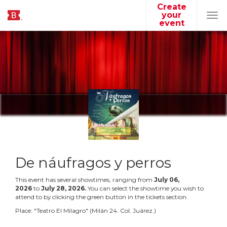
Create
your
Tog
event
navi
De náufragos y perros
This event has several showtimes, ranging from
July
06
,
2026
to
July
28
,
2026
.
You can select the showtime you wish to
attend to by clicking the green button in the tickets section.
Place:
"
Teatro El Milagro
"
(
Milán 24. Col. Juárez.
)