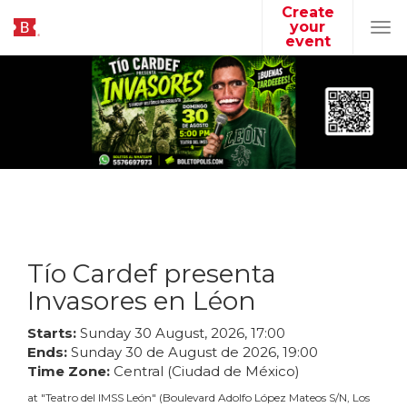
Create
your
Tog
event
navi
Tío Cardef presenta
Invasores en Léon
Starts:
Sunday
30
August
,
2026
,
17
:
00
Ends:
Sunday
30
de
August
de
2026
,
19
:
00
Time Zone:
Central (Ciudad de México)
at
"
Teatro del IMSS León
"
(
Boulevard Adolfo López Mateos S/N, Los