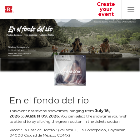
Create
your
Tog
event
navi
En el fondo del río
This event has several showtimes, ranging from
July
18
,
2026
to
August
09
,
2026
.
You can select the showtime you wish
to attend to by clicking the green button in the tickets section.
Place:
"
La Casa del Teatro
"
(
Vallarta 31, La Concepción, Coyoacán,
04000 Ciudad de México, CDMX
)