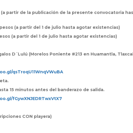
 (a partir de la publicación de la presente convocatoria has
esos (a partir del 1 de julio hasta agotar existencias)
esos (a partir del 1 de julio hasta agotar existencias)
galos D´Lulú (Morelos Poniente #213 en Huamantla, Tlaxcal
.goo.gl/qsTroqU11WnqVWuBA
eta.
hasta 15 minutos antes del banderazo de salida.
.goo.gl/fGywXNJEDRTwxVtX7
cripciones CON playera)