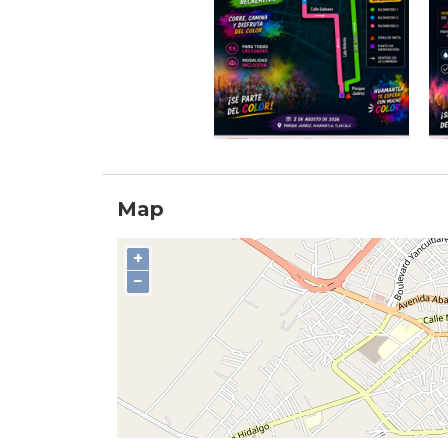
Map
+
−