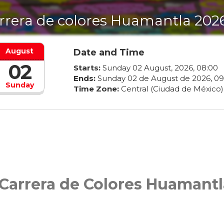
rrera de colores Huamantla 202
August
Date and Time
02
Starts:
Sunday
02
August
,
2026
,
08
:
00
Ends:
Sunday
02
de
August
de
2026
,
09
Sunday
Time Zone:
Central (Ciudad de México)
 Carrera de Colores Huamantl