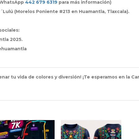
al WhatsApp
442 679 6319
para más información)
D´Lulú (Morelos Poniente #213 en Huamantla, Tlaxcala).
sociales:
ntla 2025.
dehuamantla
enar tu vida de colores y diversión! ¡Te esperamos en la Ca