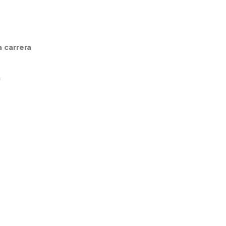
a carrera
a