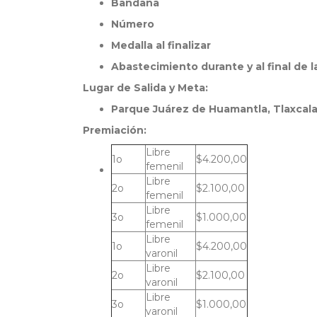
Bandana
Número
Medalla al finalizar
Abastecimiento durante y al final de l
Lugar de Salida y Meta:
Parque Juárez de Huamantla, Tlaxcal
Premiación:
Libre
1o
$4.200,00
femenil
Libre
2o
$2.100,00
femenil
Libre
3o
$1.000,00
femenil
Libre
1o
$4.200,00
varonil
Libre
2o
$2.100,00
varonil
Libre
3o
$1.000,00
varonil