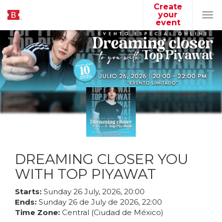
Create
your
Tog
event
navi
DREAMING CLOSER YOU
WITH TOP PIYAWAT
Starts:
Sunday
26
July
,
2026
,
20
:
00
Ends:
Sunday
26
de
July
de
2026
,
22
:
00
Time Zone:
Central (Ciudad de México)