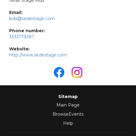
Sede Stage Kids
Email:
kids@sedestage.com
Phone number:
3333179287
Website:
http://www.sedestage.com
Sitemap
Main Page
BrowseEvents
Help