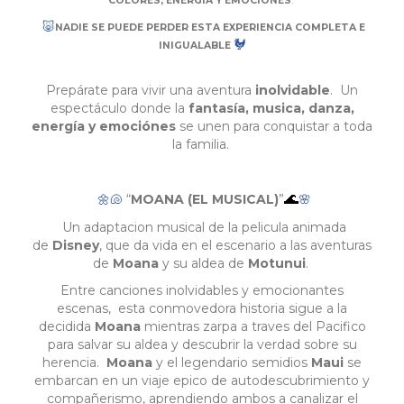
COLORES, ENERGIA Y EMOCIONES
.
🐷
NADIE SE PUEDE PERDER ESTA EXPERIENCIA COMPLETA E
🐓
INIGUALABLE
Prepárate para vivir una aventura
inolvidable
. Un
espectáculo donde la
fantasía, musica, danza,
energía y emociónes
se unen para conquistar a toda
la familia.
“
MOANA (EL MUSICAL)
”
🌊
🌼🐚
🌸
Un adaptacion musical de la pelicula animada
de
Disney
, que da vida en el escenario a las aventuras
de
Moana
y su aldea de
Motunui
.
Entre canciones inolvidables y emocionantes
escenas, esta conmovedora historia sigue a la
decidida
Moana
mientras zarpa a traves del Pacifico
para salvar su aldea y descubrir la verdad sobre su
herencia.
Moana
y el legendario semidios
Maui
se
embarcan en un viaje epico de autodescubrimiento y
compañerismo, aprendiendo ambos a canalizar el