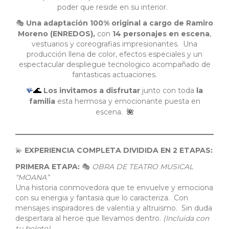
poder que reside en su interior.
Una adaptación 100% original a cargo de
Ramiro
🎭
Moreno (ENREDOS),
con
14 personajes en escena
,
vestuarios y coreografias impresionantes. Una
producción llena de color, efectos especiales y un
espectacular despliegue tecnologico acompañado de
fantasticas actuaciones.
🌊
Los invitamos a disfrutar
junto con toda
la
🪸
familia
esta hermosa y emocionante puesta en
escena.
🌺
EXPERIENCIA COMPLETA DIVIDIDA EN 2 ETAPAS:
💫
PRIMERA ETAPA:
OBRA DE TEATRO MUSICAL
🎭
“MOANA”
Una historia conmovedora que te envuelve y emociona
con su energia y fantasia que lo caracteriza. Con
mensajes inspiradores de valentia y altruismo. Sin duda
despertara al heroe que llevamos dentro.
(Incluida con
tu boleto)