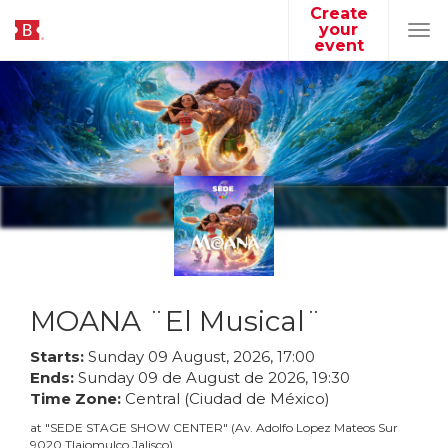
Create
your
Tog
event
navi
MOANA ¨El Musical¨
Starts:
Sunday
09
August
,
2026
,
17
:
00
Ends:
Sunday
09
de
August
de
2026
,
19
:
30
Time Zone:
Central (Ciudad de México)
at
"
SEDE STAGE SHOW CENTER
"
(
Av. Adolfo Lopez Mateos Sur
9020 Tlajomulco Jalisco
)