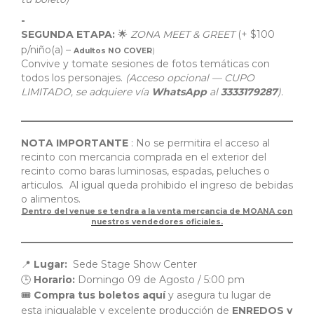
-
SEGUNDA ETAPA:
ZONA MEET & GREET
(+ $100
🌟
p/niño(a) –
Adultos NO COVER
)
Convive y tomate sesiones de fotos temáticas con
todos los personajes.
(Acceso opcional — CUPO
LIMITADO, se adquiere vía
WhatsApp
al
3333179287
).
NOTA IMPORTANTE
: No se permitira el acceso al
recinto con mercancia comprada en el exterior del
recinto como baras luminosas, espadas, peluches o
articulos. Al igual queda prohibido el ingreso de bebidas
o alimentos.
Dentro del venue se tendra a la venta mercancia de MOANA con
nuestros vendedores oficiales.
Lugar:
Sede Stage Show Center
📍
Horario:
Domingo 09 de Agosto / 5:00 pm
🕒
Compra tus boletos aquí
y asegura tu lugar de
🎟️
esta inigualable y excelente producción de
ENREDOS y