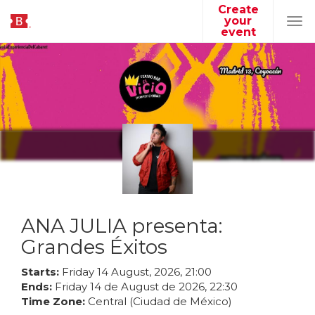
Create
your
Tog
event
navi
ANA JULIA presenta:
Grandes Éxitos
Starts:
Friday
14
August
,
2026
,
21
:
00
Ends:
Friday
14
de
August
de
2026
,
22
:
30
Time Zone:
Central (Ciudad de México)