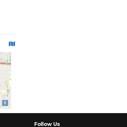
i
Follow Us