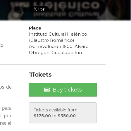
Place
Instituto Cultural Helénico
(Claustro Románico)
to
Av. Revolución 1500. Álvaro
Obregón. Gudalupe Inn
Tickets
os de
Buy tickets
 para
Tickets available from
s por
$
175.00
to
$
350.00
as el