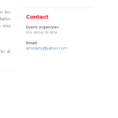
o los
Contact
clados
a una
Event organizer:
Por Amor Al Arte
Email:
amorarte@yahoo.com
lo al