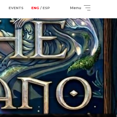
Menu
EVENTS
ENG
/ ESP