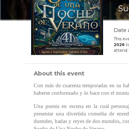
Su
Date 
This ev
2026
t
attend 
About this event
Con
más de cuarenta temporadas en su h
haberse conformado y lo hace con el mon
Una puesta en escena en la cual personaj
presentar una divertida comedia de enred
duendes, hadas y reyes de dos mundos, conf
Sueño de Una Noche de Verano.