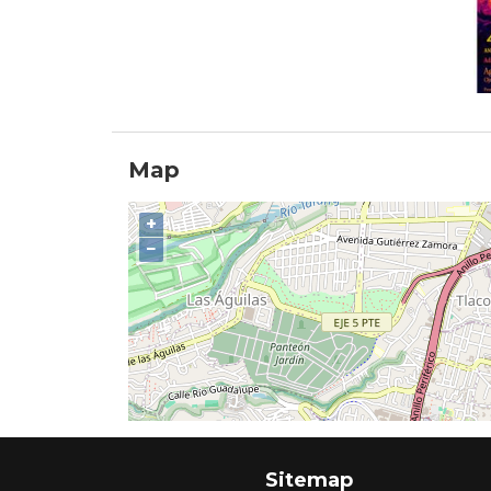
Map
+
−
Sitemap