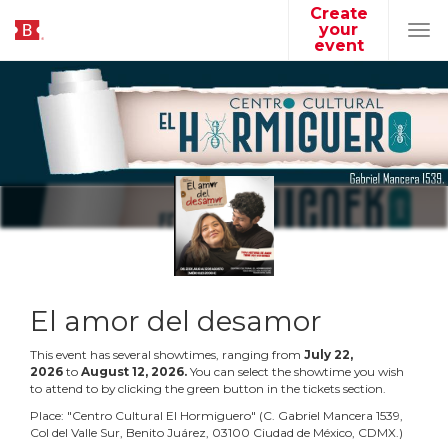
Create
your
Tog
event
navi
El amor del desamor
This event has several showtimes, ranging from
July
22
,
2026
to
August
12
,
2026
.
You can select the showtime you wish
to attend to by clicking the green button in the tickets section.
Place:
"
Centro Cultural El Hormiguero
"
(
C. Gabriel Mancera 1539,
Col del Valle Sur, Benito Juárez, 03100 Ciudad de México, CDMX.
)