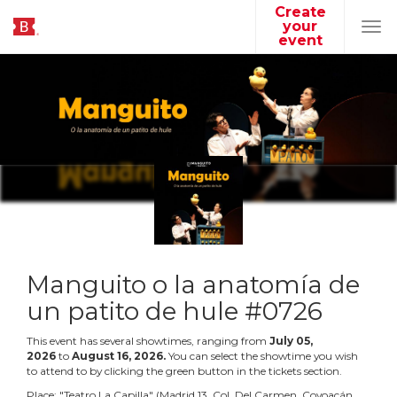
Create
your
Tog
event
navi
Manguito o la anatomía de
un patito de hule #0726
This event has several showtimes, ranging from
July
05
,
2026
to
August
16
,
2026
.
You can select the showtime you wish
to attend to by clicking the green button in the tickets section.
Place:
"
Teatro La Capilla
"
(
Madrid 13, Col. Del Carmen, Coyoacán,