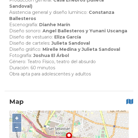
Producción general:
Casa Enebros (Julieta
Sandoval)
Asistencia general y diseño lumínico:
Constanza
Ballesteros
Escenografía:
Dianhe Marín
Diseño sonoro:
Angel Ballesteros y Yunani Uscanga
Diseño de vestuario:
Eliza García
Diseño de carteles:
Julieta Sandoval
Diseño gráfico:
Mirelle Medina y Julieta Sandoval
Fotografía:
Joshua El Árbol
Género: Teatro Físico, teatro del absurdo
Duración: 60 minutos
Obra apta para adolescentes y adultos
Map
+
−