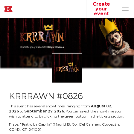
Create
your
Tog
event
navi
KRRRAWN #0826
This event has several showtimes, ranging from
August
02
,
2026
to
September
27
,
2026
.
You can select the showtime you
wish to attend to by clicking the green button in the tickets section.
Place:
"
Teatro La Capilla
"
(
Madrid 13, Col. Del Carmen, Coyoacán,
CDMX. CP 04100
)