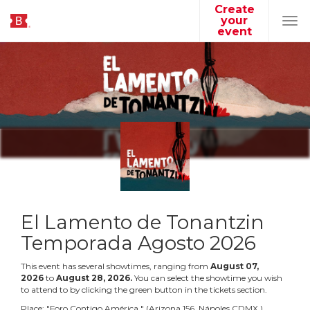
Create
your
Tog
event
navi
El Lamento de Tonantzin
Temporada Agosto 2026
This event has several showtimes, ranging from
August
07
,
2026
to
August
28
,
2026
.
You can select the showtime you wish
to attend to by clicking the green button in the tickets section.
Place:
"
Foro Contigo América
"
(
Arizona 156, Nápoles CDMX
)