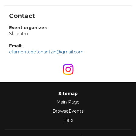
Contact
Event organizer:
SÍ Teatro
Email:
ellamentodetonantzin@gmail.com
Sitemap
Main Page
BrowseEvents
Help