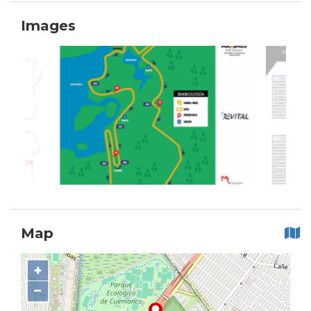
Images
Map
+
−