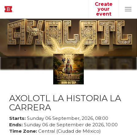
Create
your
Tog
event
navi
AXOLOTL LA HISTORIA LA
CARRERA
Starts:
Sunday
06
September
,
2026
,
08
:
00
Ends:
Sunday
06
de
September
de
2026
,
10
:
00
Time Zone:
Central (Ciudad de México)