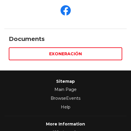
Documents
EXONERACIÓN
Sitemap
Main Page
BrowseEvents
Help
More Information