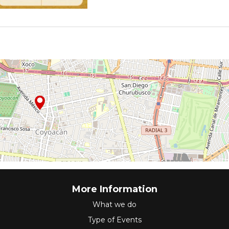
More Information
What we do
Type of Events