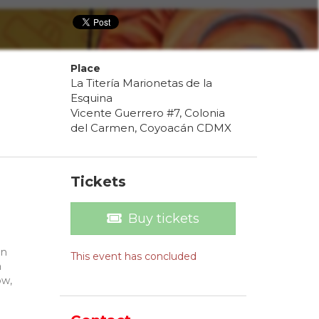
Place
La Titería Marionetas de la
Esquina
Vicente Guerrero #7, Colonia
del Carmen, Coyoacán CDMX
Tickets
Buy tickets
ón
This event has concluded
a
ow,