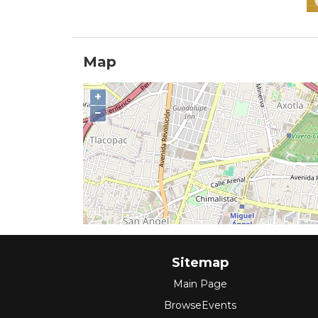
Map
+
−
Sitemap
Main Page
BrowseEvents