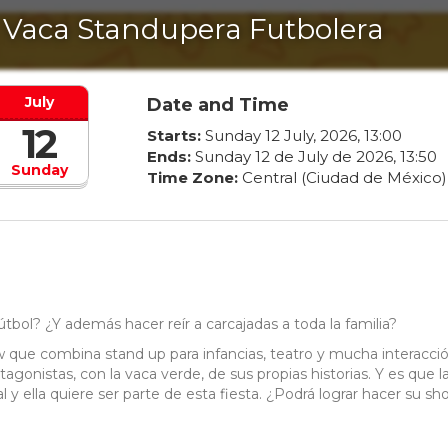
 Vaca Standupera Futbolera
July
Date and Time
12
Starts:
Sunday
12
July
,
2026
,
13
:
00
Ends:
Sunday
12
de
July
de
2026
,
13
:
50
Sunday
Time Zone:
Central (Ciudad de México)
útbol? ¿Y además hacer reír a carcajadas a toda la familia?
w que combina stand up para infancias, teatro y mucha interacci
otagonistas, con la vaca verde, de sus propias historias. Y es que l
y ella quiere ser parte de esta fiesta. ¿Podrá lograr hacer su sh