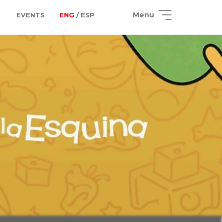
Menu
EVENTS
ENG
/ ESP