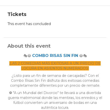
Tickets
This event has concluded
About this event
COMBO RISAS SIN FIN
🎭😂
😂🎭
¡LAS 2 COMEDIAS MÁS EXITOSAS A UN PRECIO DE
LOCURA EN ASIENTOS NUMERADOS!
¿Listo para un fin de semana de carcajadas? Con el
Combo Risas Sin Fin disfruta dos exitosas comedias
completamente diferentes por un precio de remate.
⚽ "A un Mundial del Divorcio" te llevará a una divertida
guerra matrimonial donde las mentiras, los enredos y el
futbol convierten un aniversario de bodas en una
auténtica locura.