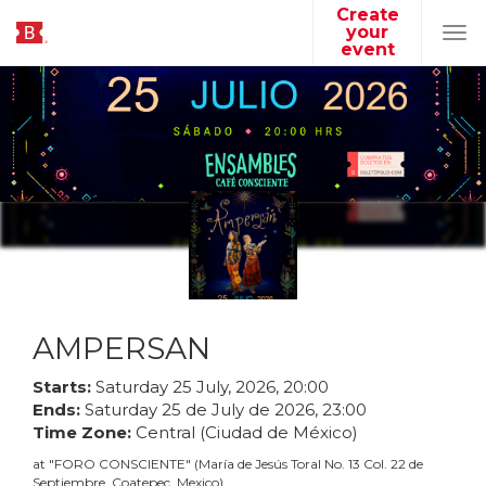
Create
your
Tog
event
navi
AMPERSAN
Starts:
Saturday
25
July
,
2026
,
20
:
00
Ends:
Saturday
25
de
July
de
2026
,
23
:
00
Time Zone:
Central (Ciudad de México)
at
"
FORO CONSCIENTE
"
(
María de Jesús Toral No. 13 Col. 22 de
Septiembre, Coatepec, Mexico
)