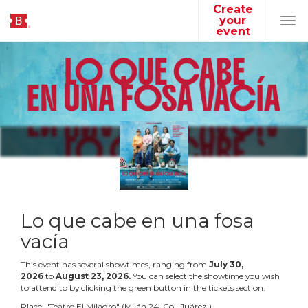
Create
your
Tog
event
navi
Lo que cabe en una fosa
vacía
This event has several showtimes, ranging from
July
30
,
2026
to
August
23
,
2026
.
You can select the showtime you wish
to attend to by clicking the green button in the tickets section.
Place:
"
Teatro El Milagro
"
(
Milán 24. Col. Juárez.
)