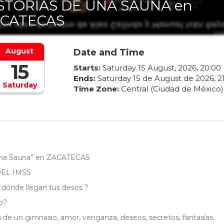
STORIAS DE UNA SAUNA en
CATECAS
August
Date and Time
15
Starts:
Saturday
15
August
,
2026
,
20
:
00
Ends:
Saturday
15
de
August
de
2026
,
2
Saturday
Time Zone:
Central (Ciudad de México)
una Sauna” en ZACATECAS
DEL IMSS
ta dónde llegan tus desos ?
o?
 de un gimnasio, amor, venganza, deseos, secretos, fantasías,