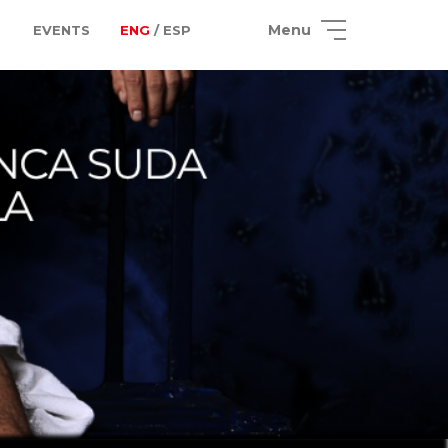
Menu
EVENTS
ENG
/ ESP