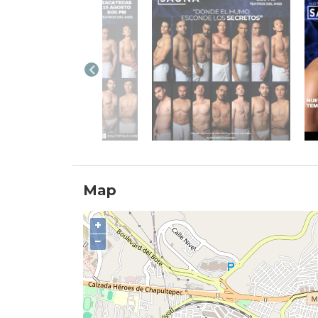
Map
+
−