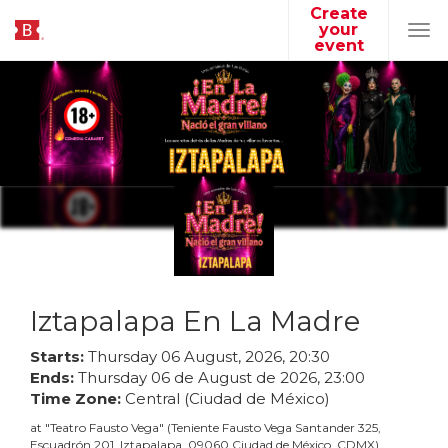
Create
your
Tog
event
navi
Iztapalapa En La Madre
Starts:
Thursday
06
August
,
2026
,
20
:
30
Ends:
Thursday
06
de
August
de
2026
,
23
:
00
Time Zone:
Central (Ciudad de México)
at
"
Teatro Fausto Vega
"
(
Teniente Fausto Vega Santander 325,
Escuadrón 201, Iztapalapa, 09060 Ciudad de México, CDMX
)