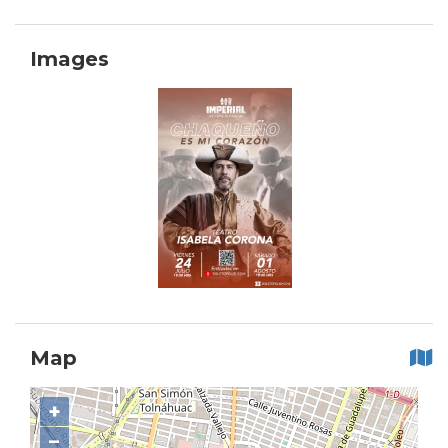
Images
Map
+
−