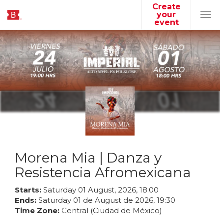
Create
your
Tog
event
navi
Morena Mia | Danza y
Resistencia Afromexicana
Starts:
Saturday
01
August
,
2026
,
18
:
00
Ends:
Saturday
01
de
August
de
2026
,
19
:
30
Time Zone:
Central (Ciudad de México)